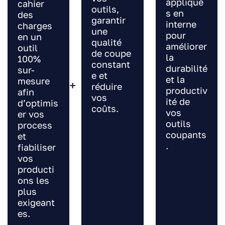
appliqué
cahier
outils,
s en
des
garantir
interne
charges
une
pour
en un
qualité
améliorer
outil
de coupe
la
100%
constant
durabilité
sur-
e et
et la
mesure
+
réduire
productiv
afin
vos
ité de
d’optimis
coûts.
vos
er vos
outils
process
coupants
et
.
fiabiliser
vos
producti
ons les
plus
exigeant
es.