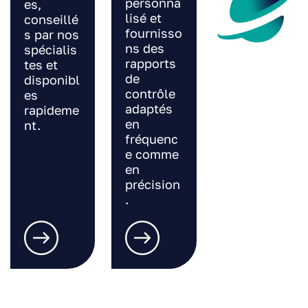
personna
es,
lisé et
conseillé
fournisso
s par nos
ns des
spécialis
rapports
tes et
de
disponibl
contrôle
es
adaptés
rapideme
en
nt.
fréquenc
e comme
en
précision
.