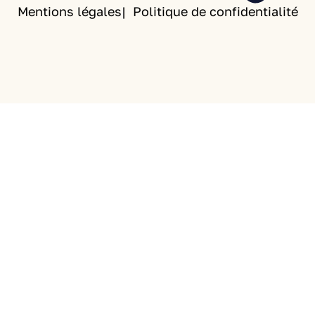
Mentions légales
Politique de confidentialité
Clos
e this
modu
le
VACANCE
S