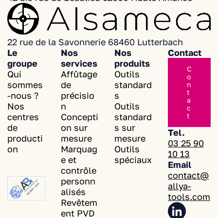
Le groupe
22 rue de la Savonnerie 68460 Lutterbach
Le
Nos
Nos
Contact
Nos service
groupe
services
produits
C
Qui
Affûtage
Outils
o
Nos produit
Conc
sommes
de
standard
n
Outils s
t
-nous ?
précisio
s
Nos sites de
a
Nos
n
Outils
c
Outils s
Actualités
centres
Concepti
standard
t
de
on sur
s sur
Outils s
Tel.
producti
mesure
mesure
Contac
03 25 90
on
Marquag
Outils
10 13
e et
spéciaux
Email
contrôle
contact@
personn
allya-
alisés
tools.com
Revêtem
ent PVD