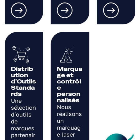
Distrib
Marqua
ution
ge et
d’Outils
contrôl
Standa
e
rds
person
nalisés
Une
Nous
sélection
réalisons
d’outils
un
de
marquag
marques
e laser
partenair