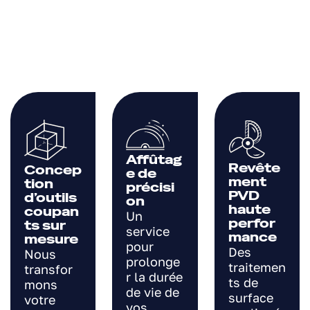
Affûtag
Revête
Concep
e de
ment
tion
précisi
PVD
d’outils
on
haute
coupan
Un
perfor
ts sur
service
mance
mesure
pour
Des
Nous
prolonge
traitemen
transfor
r la durée
ts de
mons
de vie de
surface
votre
vos