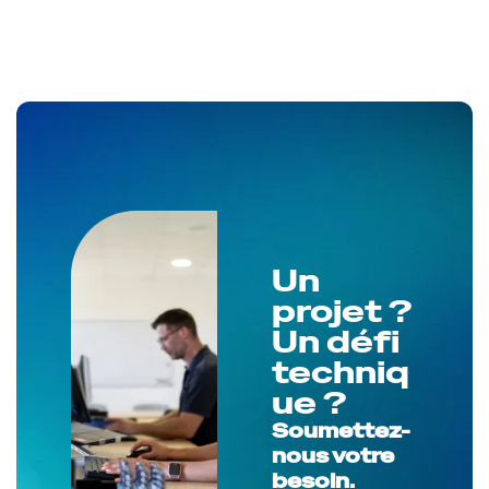
Un
projet ?
Un défi
techniq
ue ?
Soumettez-
nous votre
besoin.